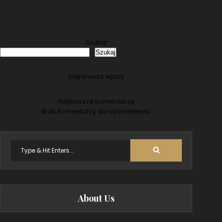
Szukaj
Szukaj
Najnowsze wpisy
Najnowsze komentarze
Brak komentarzy do wyświetlenia.
Search
for:
About Us