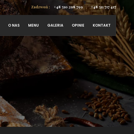
Zadzwoń :
+48 510 298 799
,
+48 511 717 417
O NAS
MENU
GALERIA
OPINIE
KONTAKT