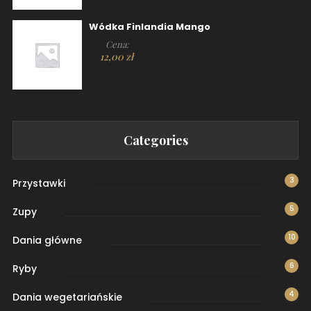
Wódka Finlandia Mango
Cena:
12,00
zł
Categories
3
Przystawki
5
Zupy
10
Dania główne
6
Ryby
4
Dania wegetariańskie