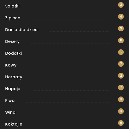
2
Sałatki
4
Z pieca
3
Dania dla dzieci
8
Desery
10
Dodatki
7
Kawy
2
Herbaty
7
Napoje
3
Piwa
4
Wina
9
Koktajle