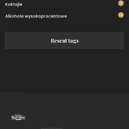
9
Koktajle
22
Alkohole wysokoprocentowe
Resent tags