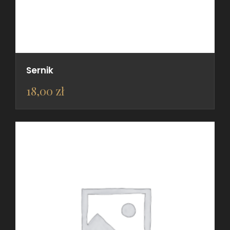
Sernik
18,00
zł