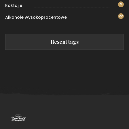
9
Koktajle
22
Alkohole wysokoprocentowe
Resent tags