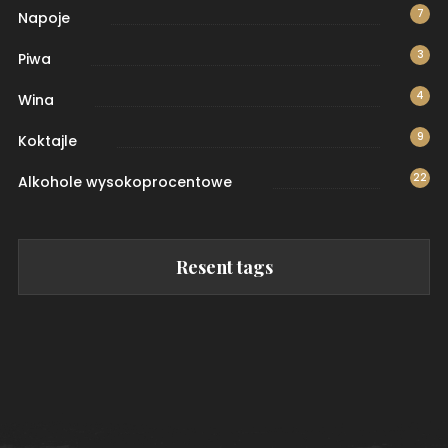
7
Napoje
3
Piwa
4
Wina
9
Koktajle
22
Alkohole wysokoprocentowe
Resent tags