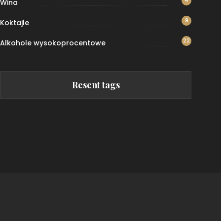
4
Wina
9
Koktajle
22
Alkohole wysokoprocentowe
Resent tags