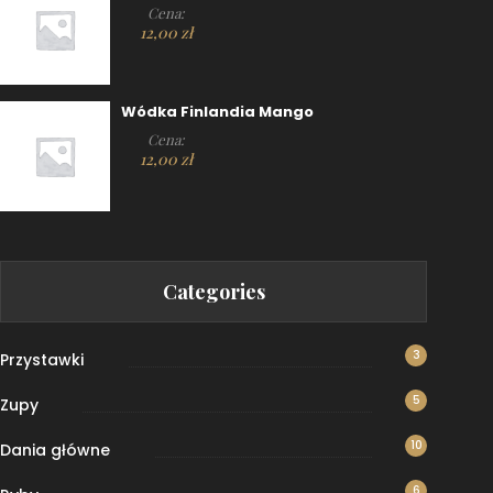
Cena:
12,00
zł
Wódka Finlandia Mango
Cena:
12,00
zł
Categories
3
Przystawki
5
Zupy
10
Dania główne
6