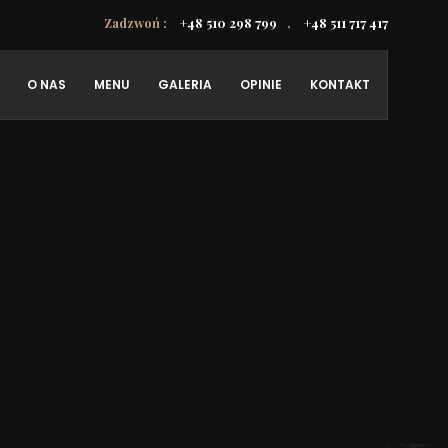
Zadzwoń :
+48 510 298 799
,
+48 511 717 417
O NAS
MENU
GALERIA
OPINIE
KONTAKT