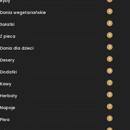
Ryby
4
Dania wegetariańskie
2
Sałatki
4
Z pieca
3
Dania dla dzieci
8
Desery
10
Dodatki
7
Kawy
2
Herbaty
7
Napoje
3
Piwa